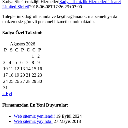
Sadya Site Temizliği Hizmetleri
Sadya Temizlik Hizmetleri Ticaret
Limited Şirketi
2018-06-08T17:26:29+03:00
Talepleriniz doğrultusunda ve keşif sağlanarak, malzemeli ya da
malzemesiz görevli personel hizmeti sunulmaktadır.
Sadya Özel Takvimi:
Ağustos 2026
P
S
Ç
P
C
C
P
1
2
3
4
5
6
7
8
9
10
11
12
13
14
15
16
17
18
19
20
21
22
23
24
25
26
27
28
29
30
31
« Eyl
Firmamızdan En Yeni Duyurular:
Web sitemiz yenilendi!
19 Eylül 2024
Web sitemiz yayında!
27 Mayıs 2018