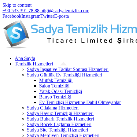
Skip to content
+90 533 391 78 88
|
bilgi@sadyatemizlik.com
Facebook
Instagram
Twitter
E-posta
Ana Sayfa
Temizlik Hizmetleri
Sadya İnşaat ve Tadilat Sonrası Hizmetleri
Sadya Günlük Ev Temizliği Hizmetleri
Mutfak Temizliği
Salon Temizliği
Yatak Odası Temizliği
Banyo Temizliği
Ev Temizliği Hizmetine Dahil Olmayanlar
Sadya Cilalama Hizmetleri
Sadya Havuz Temizliği Hizmetleri
Sadya Buharlı Temizlik Hizmetleri
Sadya Böcek İlaçlama Hizmetleri
Sadya Site Temizliği Hizmetleri
Sadya Merdiven Temizliği Hizmetleri