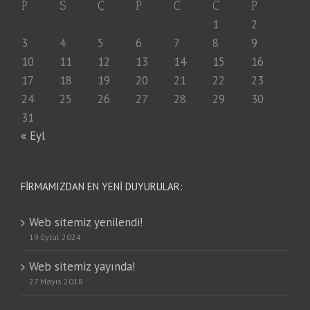
P
S
Ç
P
C
C
P
1
2
3
4
5
6
7
8
9
10
11
12
13
14
15
16
17
18
19
20
21
22
23
24
25
26
27
28
29
30
31
« Eyl
FIRMAMIZDAN EN YENI DUYURULAR:
Web sitemiz yenilendi!
19 Eylül 2024
Web sitemiz yayında!
27 Mayıs 2018